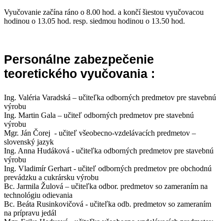
Vyučovanie začína ráno o 8.00 hod. a končí šiestou vyučovacou
hodinou o 13.05 hod. resp. siedmou hodinou o 13.50 hod.
Personálne zabezpečenie
teoretického vyučovania :
Ing. Valéria Varadská – učiteľka odborných predmetov pre stavebnú
výrobu
Ing. Martin Gala – učiteľ odborných predmetov pre stavebnú
výrobu
Mgr. Ján Čorej - učiteľ všeobecno-vzdelávacích predmetov –
slovenský jazyk
Ing. Anna Hudáková - učiteľka odborných predmetov pre stavebnú
výrobu
Ing. Vladimír Gerhart - učiteľ odborných predmetov pre obchodnú
prevádzku a cukrársku výrobu
Bc. Jarmila Žulová – učiteľka odbor. predmetov so zameraním na
technológiu odievania
Bc. Beáta Rusinkovičová - učiteľka odb. predmetov so zameraním
na prípravu jedál