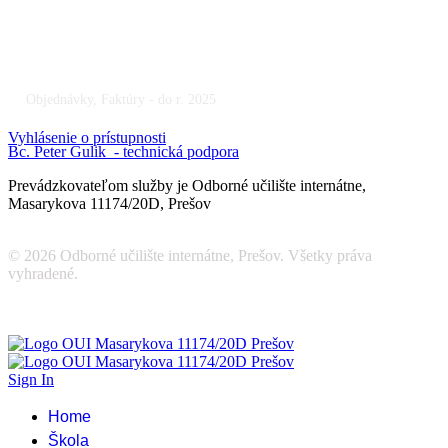
Objednávky, Faktúry - do r. 2025
Vyhlásenie o prístupnosti
Bc. Peter Gulik - technická podpora
Prevádzkovateľom služby je Odborné učilište internátne,
Masarykova 11174/20D, Prešov
© 2026 Odborné učilište internátne, Prešov. Všetky práva
vyhradené.
Tvorba stránok
KRIŽAN ENTERPRISES s.r.o.
| Redakčný
Systém: Joomla 5
Sign In
Home
Škola