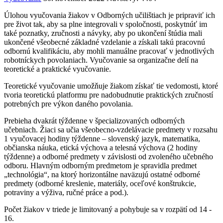
Úlohou vyučovania žiakov v Odborných učilištiach je pripraviť ich
pre život tak, aby sa plne integrovali v spoločnosti, poskytnúť im
také poznatky, zručnosti a návyky, aby po ukončení štúdia mali
ukončené všeobecné základné vzdelanie a získali takú pracovnú
odbornú kvalifikáciu, aby mohli manuálne pracovať v jednotlivých
robotníckych povolaniach. Vyučovanie sa organizačne delí na
teoretické a praktické vyučovanie.
Teoretické vyučovanie umožňuje žiakom získať tie vedomosti, ktoré
tvoria teoretickú platformu pre nadobudnutie praktických zručností
potrebných pre výkon daného povolania.
Prebieha dvakrát týždenne v špecializovaných odborných
učebniach. Žiaci sa učia všeobecno-vzdelávacie predmety v rozsahu
1 vyučovacej hodiny týždenne – slovenský jazyk, matematika,
občianska náuka, etická výchova a telesná výchova (2 hodiny
týždenne) a odborné predmety v závislosti od zvoleného učebného
odboru. Hlavným odborným predmetom je spravidla predmet
„technológia“, na ktorý horizontálne naväzujú ostatné odborné
predmety (odborné kreslenie, materiály, oceľové konštrukcie,
potraviny a výživa, ručné práce a pod.).
Počet žiakov v triede je limitovaný a pohybuje sa v rozpätí od 14 -
16.