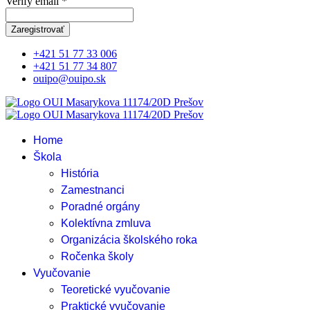
Verify email *
Zaregistrovať
+421 51 77 33 006
+421 51 77 34 807
ouipo@ouipo.sk
Home
Škola
História
Zamestnanci
Poradné orgány
Kolektívna zmluva
Organizácia školského roka
Ročenka školy
Vyučovanie
Teoretické vyučovanie
Praktické vyučovanie