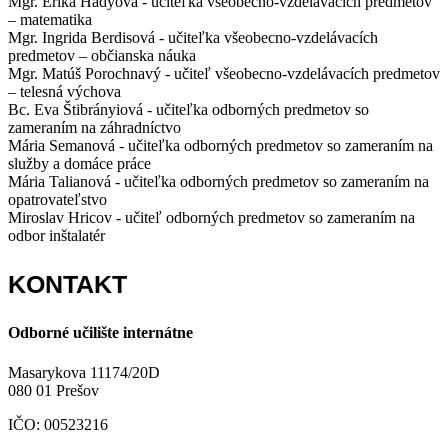
Mgr. Erika Hadyová - učiteľka všeobecno-vzdelávacích predmetov
– matematika
Mgr. Ingrida Berdisová - učiteľka všeobecno-vzdelávacích
predmetov – občianska náuka
Mgr. Matúš Porochnavý - učiteľ všeobecno-vzdelávacích predmetov
– telesná výchova
Bc. Eva Štibrányiová - učiteľka odborných predmetov so
zameraním na záhradníctvo
Mária Semanová - učiteľka odborných predmetov so zameraním na
služby a domáce práce
Mária Talianová - učiteľka odborných predmetov so zameraním na
opatrovateľstvo
Miroslav Hricov - učiteľ odborných predmetov so zameraním na
odbor inštalatér
KONTAKT
Odborné učilište internátne
Masarykova 11174/20D
080 01 Prešov
IČO: 00523216