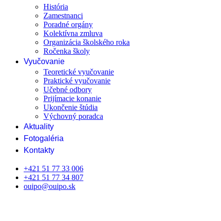
História
Zamestnanci
Poradné orgány
Kolektívna zmluva
Organizácia školského roka
Ročenka školy
Vyučovanie
Teoretické vyučovanie
Praktické vyučovanie
Učebné odbory
Prijímacie konanie
Ukončenie štúdia
Výchovný poradca
Aktuality
Fotogaléria
Kontakty
+421 51 77 33 006
+421 51 77 34 807
ouipo@ouipo.sk