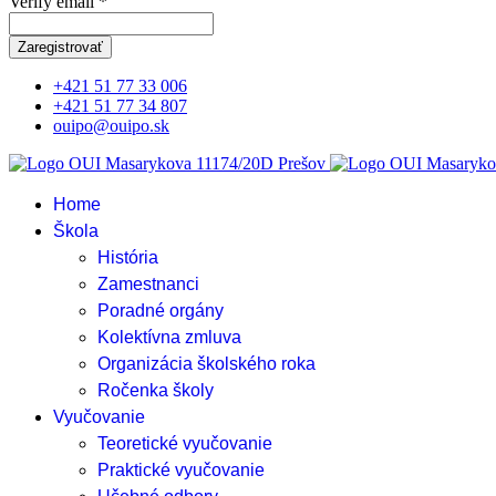
Verify email *
Zaregistrovať
+421 51 77 33 006
+421 51 77 34 807
ouipo@ouipo.sk
Home
Škola
História
Zamestnanci
Poradné orgány
Kolektívna zmluva
Organizácia školského roka
Ročenka školy
Vyučovanie
Teoretické vyučovanie
Praktické vyučovanie