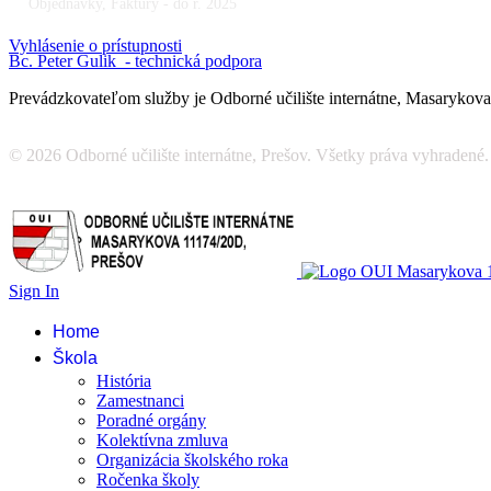
Objednávky, Faktúry - do r. 2025
Vyhlásenie o prístupnosti
Bc. Peter Gulik - technická podpora
Prevádzkovateľom služby je Odborné učilište internátne, Masarykov
© 2026 Odborné učilište internátne, Prešov. Všetky práva vyhradené.
Sign In
Home
Škola
História
Zamestnanci
Poradné orgány
Kolektívna zmluva
Organizácia školského roka
Ročenka školy