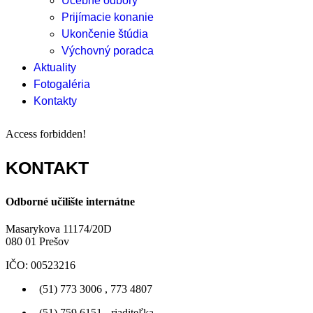
Učebné odbory
Prijímacie konanie
Ukončenie štúdia
Výchovný poradca
Aktuality
Fotogaléria
Kontakty
Access forbidden!
KONTAKT
Odborné učilište internátne
Masarykova 11174/20D
080 01 Prešov
IČO: 00523216
(51) 773 3006 , 773 4807
(51) 759 6151 - riaditeľka